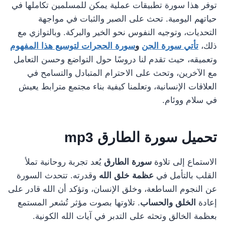
توفر هذا سورة تطبيقات عملية يمكن للمسلمين تكاملها في
حياتهم اليومية. تحث على الصبر والثبات في مواجهة
التحديات، وتوجيه النفوس نحو الخير والبركة. وبالتوازي مع
ذلك،
تأتي سورة الجن
و
سورة الحجرات لتوسيع هذا المفهوم
وتعميقه، حيث تقدم لنا دروسًا حول التواضع وحسن التعامل
مع الآخرين، وتحث على الاحترام المتبادل والتسامح في
العلاقات الإنسانية، وتعلمنا كيفية بناء مجتمع مترابط يعيش
في سلام ووئام.
تحميل
سورة الطارق
mp3
الاستماع إلى تلاوة
سورة الطارق
يُعد تجربة روحانية تملأ
القلب بالتأمل في
عظمة خلق الله
وقدرته. تتحدث السورة
عن النجوم الساطعة، وخلق الإنسان، وتؤكد أن الله قادر على
إعادة
الخلق والحساب
. تلاوتها بصوت مؤثر تُشعر المستمع
بعظمة الخالق وتحثه على التدبر في آيات الله الكونية.