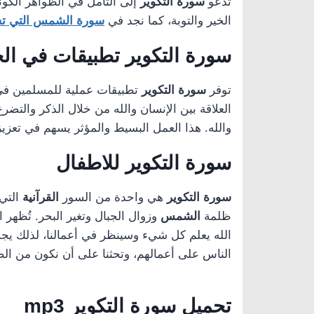
تدعو
سورة التكوير
إلى التأمل في الظواهر الكو
الخير والتوبة، كما نجد في
سورة الشمس التي تش
سورة التكوير تطبيقات في الحي
توفر
سورة التكوير
تطبيقات عملية للمسلمين في حي
العلاقة بين الإنسان والله من خلال الذكر والتضر
والله. هذا العمل البسيط والمؤثر يسهم في تعزيز
سورة التكوير للاطفال
سورة التكوير
هي واحدة من السور
القرآنية
التي
ظلمة
الشمس
وزوال الجبال وتغير البحر. تُظهر
الله يعلم كل شيء وسينظر في أعمالنا، لذلك يجب
الناس على أعمالهم، وتحثنا على أن نكون من الص
تحميل
سورة التكوير
mp3