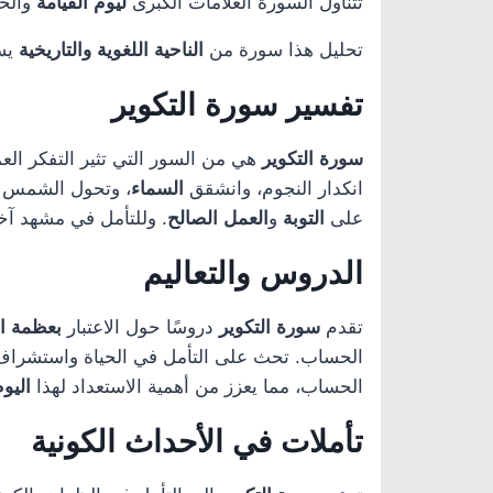
تتناول السورة العلامات الكبرى
ليوم القيامة
والخو
تحليل هذا سورة من
الناحية اللغوية والتاريخية
يسل
تفسير سورة التكوير
سورة التكوير
هي من السور التي تثير التفكر ال
انكدار النجوم، وانشقق
السماء
، وتحول الشمس 
على
التوبة
و
العمل الصالح
. وللتأمل في مشهد آخ
الدروس والتعاليم
تقدم
سورة التكوير
دروسًا حول الاعتبار
بعظمة ال
الحساب. تحث على التأمل في الحياة واستشراف 
الحساب، مما يعزز من أهمية الاستعداد لهذا
اليو
تأملات في الأحداث الكونية