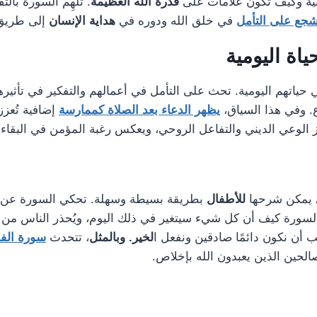
نية وكيف تكون علامات على
قدرة الله العظيمة
. تُلهِم السورة بال
جع على التأمل
في خلق الله ودوره في
هداية الإنسان
إلى طريق 
اة اليومية
اتهم اليومية. تحث على التأمل في أعمالهم والتفكير في تأثيرها
ع. وفي هذا السياق،
يظهر الدعاء بعد الصلاة كممارسة
إضافية تُعزز
 الوعي الديني والتفاعل الروحي، ويعكس رغبة المؤمن في البقاء م
 يمكن شرحها
للأطفال
بطريقة بسيطة وسهلة. تحكي السورة عن
 السورة كيف أن كل شيء سيتغير في ذلك اليوم، ويُحذر الناس من ال
 أن نكون دائمًا صادقين ونفعل ا
لخير. وبالمثل
، تتحدث
سورة الفج
الحين الذين يعبدون الله بإخلاص.