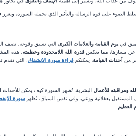
ف من عذاب الله، وتُشير إلى أهمية
الإيمان والتقوى
في تجاوز هذ
ط الضوء على قوة الرسالة والتأثير الذي تحمله السورة، ويعزز فه
عميق في
يوم القيامة والعلامات الكبرى
التي تسبق وقوعه. تصف السو
عن مسارها، مما يعكس
قدرة الله اللامحدودة وعظمته
. هذه المش
ر من
أحداث القيامة
، يمكنكم
قراءة سورة الانشقاق
، التي تقدم ت
له ومراقبته للأعمال
البشرية. تُظهِر السورة كيف يمكن للأحداث ال
المستقبل بعقلانية ووعي. وفي نفس السياق، تُظهر
سورة الإنفطا
م العظيم
.