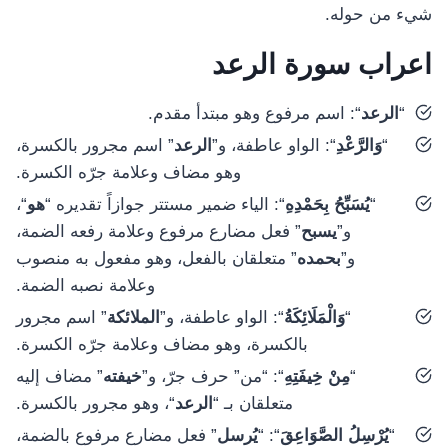
شيء من حوله.
اعراب سورة الرعد
“
الرعد
“: اسم مرفوع وهو مبتدأ مقدم.
“
وَالرَّعْدِ
“: الواو عاطفة، و”
الرعد
” اسم مجرور بالكسرة،
وهو مضاف وعلامة جرّه الكسرة.
“
يُسَبِّحُ بِحَمْدِهِ
“: الياء ضمير مستتر جوازاً تقديره “
هو
“،
و”
يسبح
” فعل مضارع مرفوع وعلامة رفعه الضمة،
و”
بحمده
” متعلقان بالفعل، وهو مفعول به منصوب
وعلامة نصبه الضمة.
“
وَالْمَلَائِكَةُ
“: الواو عاطفة، و”
الملائكة
” اسم مجرور
بالكسرة، وهو مضاف وعلامة جرّه الكسرة.
“
مِنْ خِيفَتِهِ
“: “من” حرف جرّ، و”
خيفته
” مضاف إليه
متعلقان بـ “
الرعد
“، وهو مجرور بالكسرة.
“
يُرْسِلُ الصَّوَاعِقَ
“: “
يُرسل
” فعل مضارع مرفوع بالضمة،