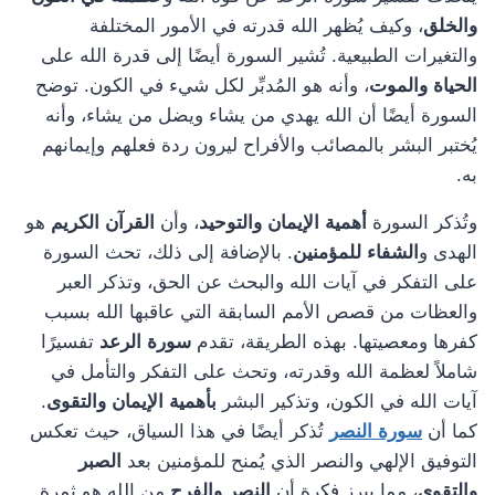
والخلق
، وكيف يُظهر الله قدرته في الأمور المختلفة
والتغيرات الطبيعية. تُشير السورة أيضًا إلى قدرة الله على
الحياة والموت
، وأنه هو المُدبِّر لكل شيء في الكون. توضح
السورة أيضًا أن الله يهدي من يشاء ويضل من يشاء، وأنه
يُختبر البشر بالمصائب والأفراح ليرون ردة فعلهم وإيمانهم
به.
وتُذكر السورة
أهمية الإيمان والتوحيد
، وأن
القرآن الكريم
هو
الهدى و
الشفاء للمؤمنين
. بالإضافة إلى ذلك، تحث السورة
على التفكر في آيات الله والبحث عن الحق، وتذكر العبر
والعظات من قصص الأمم السابقة التي عاقبها الله بسبب
كفرها ومعصيتها. بهذه الطريقة، تقدم
سورة الرعد
تفسيرًا
شاملاً لعظمة الله وقدرته، وتحث على التفكر والتأمل في
آيات الله في الكون، وتذكير البشر
بأهمية الإيمان والتقوى
.
كما أن
سورة النصر
تُذكر أيضًا في هذا السياق، حيث تعكس
التوفيق الإلهي والنصر الذي يُمنح للمؤمنين بعد
الصبر
والتقوى
، مما يبرز فكرة أن
النصر والفرج
من الله هو ثمرة