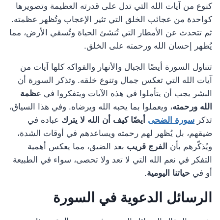
كنوع من آيات الله التي تدل على قدرته العظيمة وتصويرها
كواحدة من عجائب الخلق التي تثير الإعجاب وتُظهر عظمته.
ثم تتحدث عن الأمطار التي تُنشئ الحياة وتُسقي الأرض، مما
يُظهر إحسان الله ورحمته على الخلق.
تتناول السورة أيضًا الجبال والأنهار والفواكه كلها آيات من
آيات الله التي تعكس جمال وتنوع خلقه. وتذكر السورة أن
البشر يجب أن يتأملوا في هذه الآيات ويتفكروا في ع
ظمة
الله ورحمته
، ويعملوا بما يحبه الله ويرضاه. وفي هذا السياق،
تذكر
سورة الضحى
أيضًا كيف أن الله لا يترك
عباده في
ضيقهم، بل يُظهر لهم رحمته ويساعدهم في أوقات الشدة،
ويُذكّرهم بأن
الفرج قريب
بعد الضيق، مما يعكس أهمية
التفكر في نعم الله التي لا تعد ولا تحصى، سواء في الطبيعة
أو في
حياتنا اليومية
.
الرسائل الدعوية في السورة