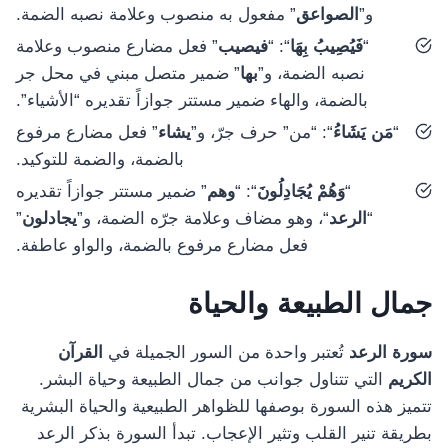
و”
الصواعق
” مفعول به منصوب وعلامة نصبه الضمة.
“
فَيُصِيبُ بِهَا
“: “
فيصيب
” فعل مضارع منصوب وعلامة
نصبه الضمة، و”
بها
” ضمير متصل مبني في محل جر
بالضمة، والهاء ضمير مستتر جوازاً تقديره “الأشياء”.
“
مَن يَشَاءُ
“: “من” حرف جرّ، و”
يشاء
” فعل مضارع مرفوع
بالضمة، والضمة للتوكيد.
“
وَهُمْ يُجَادِلُونَ
“: “
وهم
” ضمير مستتر جوازاً تقديره
“
الرعد
“، وهو مضاف وعلامة جرّه الضمة، و”
يجادلون
”
فعل مضارع مرفوع بالضمة، والواو عاطفة.
جمال الطبيعة والحياة
سورة الرعد
تُعتبر واحدة من السور الجميلة في
القرآن
الكريم
التي تتناول جوانب من جمال الطبيعة وحياة البشر.
تتميز هذه السورة بوصفها للظواهر الطبيعية والحياة البشرية
بطريقة تنير القلب وتثير الإعجاب. تبدأ السورة بذكر الرعد